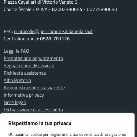
Piazza Cavalieri di Vittorio Veneto 6
Codice fiscale / P. IVA:- 82002390654 - 00775890650
PEC:
protocollo@pec.comune.albanella.sa.it
Centralino unico: 0828-781126
Leggi le FAQ
Prenotazione appuntamento
Segnalazione disservizio
Richiesta assistenza
Albo Pretorio
Amministrazione trasparente
Informativa privacy
Note legali
Dichiarazione di accessibilità
Determine
Rispettiamo la tua privacy
Delibere
Utilizziamo i cookie per migliorare la tua esperienza di navigazione,