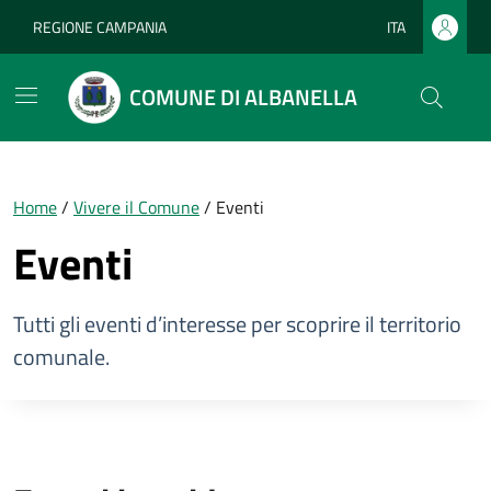
Vai ai contenuti
Vai al footer
REGIONE CAMPANIA
ITA
Lingua attiva:
COMUNE DI ALBANELLA
Home
/
Vivere il Comune
/
Eventi
Eventi
Tutti gli eventi d’interesse per scoprire il territorio
comunale.