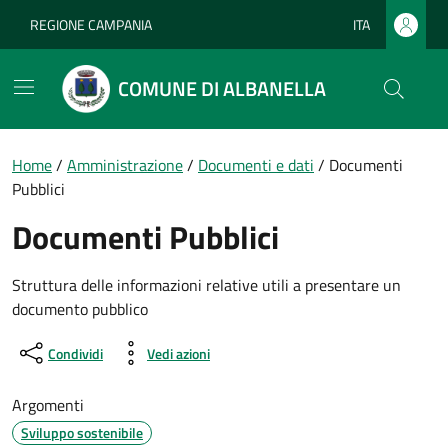
Vai ai contenuti
Vai al footer
REGIONE CAMPANIA
ITA
Lingua attiva:
COMUNE DI ALBANELLA
Home
/
Amministrazione
/
Documenti e dati
/
Documenti
Pubblici
Documenti Pubblici
Struttura delle informazioni relative utili a presentare un
documento pubblico
Condividi
Vedi azioni
Argomenti
Sviluppo sostenibile