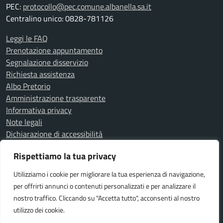
PEC:
protocollo@pec.comune.albanella.sa.it
Centralino unico: 0828-781126
Leggi le FAQ
Prenotazione appuntamento
Segnalazione disservizio
Richiesta assistenza
Albo Pretorio
Amministrazione trasparente
Informativa privacy
Note legali
Dichiarazione di accessibilità
Determine
Rispettiamo la tua privacy
Delibere
Utilizziamo i cookie per migliorare la tua esperienza di navigazione,
per offrirti annunci o contenuti personalizzati e per analizzare il
SEGUICI SU
nostro traffico. Cliccando su "Accetta tutto", acconsenti al nostro
Facebook
utilizzo dei cookie.