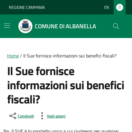
Vai ai contenuti
Vai al footer
REGIONE CAMPANIA
ITA
Lingua attiva:
COMUNE DI ALBANELLA
Home
/
Il Sue fornisce informazioni sui benefici fiscali?
Il Sue fornisce
informazioni sui benefici
fiscali?
Condividi
Vedi azioni
No, Il SUE è lo sportello unico a cui rivolgersi per qualsiasi