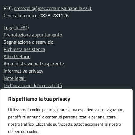
PEC:
protocollo@pec.comune.albanella.sa.it
Centralino unico: 0828-781126
Leggi le FAQ
Prenotazione appuntamento
Segnalazione disservizio
Richiesta assistenza
Albo Pretorio
Amministrazione trasparente
Informativa privacy
Note legali
Dichiarazione di accessibilità
Determine
Rispettiamo la tua privacy
Delibere
Utilizziamo i cookie per migliorare la tua esperienza di navigazione,
per offrirti annunci o contenuti personalizzati e per analizzare il
SEGUICI SU
nostro traffico. Cliccando su "Accetta tutto", acconsenti al nostro
Facebook
utilizzo dei cookie.