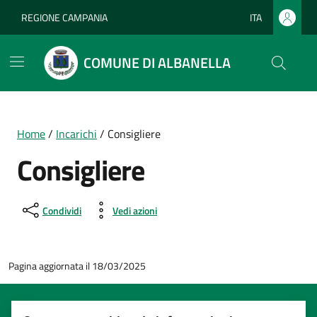
Vai ai contenuti
Vai al footer
REGIONE CAMPANIA
ITA
Lingua attiva:
COMUNE DI ALBANELLA
Home
/
Incarichi
/
Consigliere
Consigliere
Condividi
Vedi azioni
Pagina aggiornata il 18/03/2025