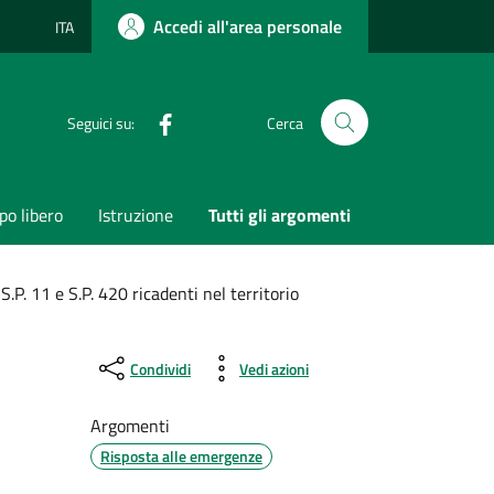
Accedi all'area personale
ITA
Lingua attiva:
Facebook
Seguici su:
Cerca
o libero
Istruzione
Tutti gli argomenti
.P. 11 e S.P. 420 ricadenti nel territorio
Condividi
Vedi azioni
Argomenti
Risposta alle emergenze