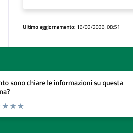
Ultimo aggiornamento:
16/02/2026, 08:51
to sono chiare le informazioni su questa
na?
1 stelle su 5
uta 2 stelle su 5
Valuta 3 stelle su 5
Valuta 4 stelle su 5
Valuta 5 stelle su 5