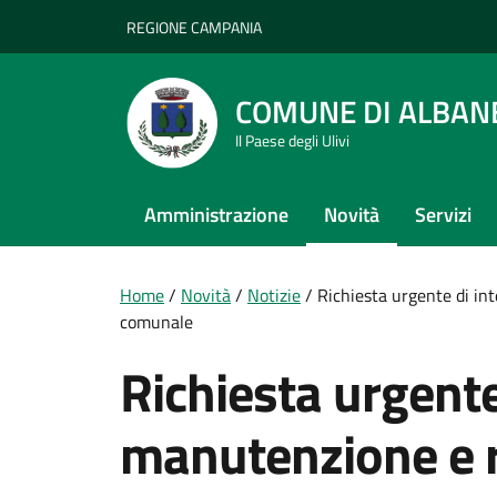
Vai ai contenuti
Vai al footer
REGIONE CAMPANIA
COMUNE DI ALBAN
Il Paese degli Ulivi
Amministrazione
Novità
Servizi
Home
/
Novità
/
Notizie
/
Richiesta urgente di int
comunale
Richiesta urgente
manutenzione e r