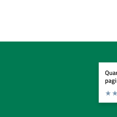
Quan
pagi
Valuta 
Val