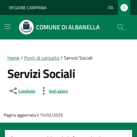
Vai ai contenuti
Vai al footer
REGIONE CAMPANIA
ITA
Lingua attiva:
COMUNE DI ALBANELLA
Home
/
Punti di contatto
/
Servizi Sociali
Servizi Sociali
Condividi
Vedi azioni
Pagina aggiornata il 15/02/2025