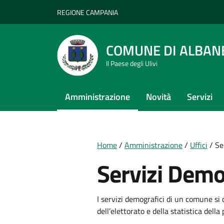
Vai ai contenuti
Vai al footer
REGIONE CAMPANIA
COMUNE DI ALBAN
Il Paese degli Ulivi
Amministrazione
Novità
Servizi
Home
/
Amministrazione
/
Uffici
/
Se
Servizi Demo
I servizi demografici di un comune si o
dell’elettorato e della statistica della