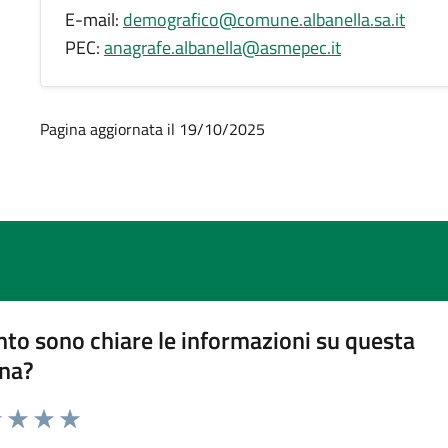
E-mail:
demografico@comune.albanella.sa.it
PEC:
anagrafe.albanella@asmepec.it
Pagina aggiornata il 19/10/2025
to sono chiare le informazioni su questa
na?
1 stelle su 5
uta 2 stelle su 5
Valuta 3 stelle su 5
Valuta 4 stelle su 5
Valuta 5 stelle su 5