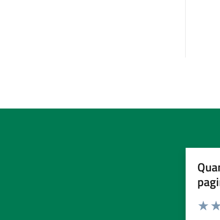
Quan
pagi
Valuta 
Val