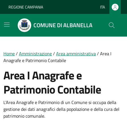
Vai ai contenuti
Vai al footer
REGIONE CAMPANIA
ITA
Lingua attiva:
COMUNE DI ALBANELLA
Home
/
Amministrazione
/
Area amministrativa
/
Area I
Anagrafe e Patrimonio Contabile
Area I Anagrafe e
Patrimonio Contabile
L'Area Anagrafe e Patrimonio di un Comune si occupa della
gestione dei dati anagrafici della popolazione e della cura del
patrimonio comunale.