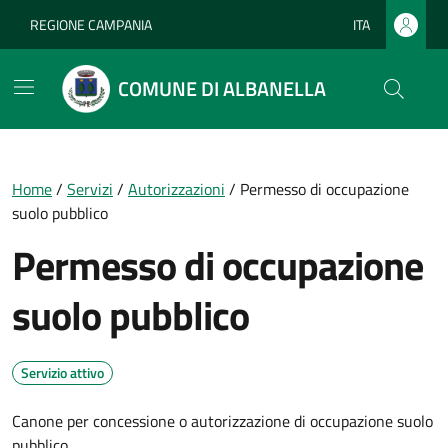
Vai ai contenuti
Vai al footer
REGIONE CAMPANIA
ITA
Lingua attiva:
COMUNE DI ALBANELLA
Home
/
Servizi
/
Autorizzazioni
/
Permesso di occupazione
suolo pubblico
Permesso di occupazione
suolo pubblico
Servizio attivo
Canone per concessione o autorizzazione di occupazione suolo
pubblico.