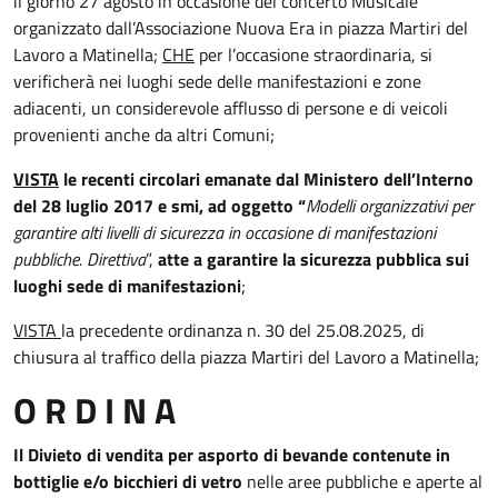
il giorno 27 agosto in occasione del concerto Musicale
organizzato dall’Associazione Nuova Era in piazza Martiri del
Lavoro a Matinella;
CHE
per l’occasione straordinaria, si
verificherà nei luoghi sede delle manifestazioni e zone
adiacenti, un considerevole afflusso di persone e di veicoli
provenienti anche da altri Comuni;
VISTA
le recenti circolari emanate dal Ministero dell’Interno
del 28 luglio 2017 e smi, ad oggetto “
Modelli organizzativi per
garantire alti livelli di sicurezza in occasione di manifestazioni
pubbliche. Direttiva
”,
atte a garantire la sicurezza pubblica sui
luoghi sede di manifestazioni
;
VISTA
la precedente ordinanza n. 30 del 25.08.2025, di
chiusura al traffico della piazza Martiri del Lavoro a Matinella;
O R D I N A
Il Divieto di vendita per asporto di bevande contenute in
bottiglie e/o bicchieri di vetro
nelle aree pubbliche e aperte al