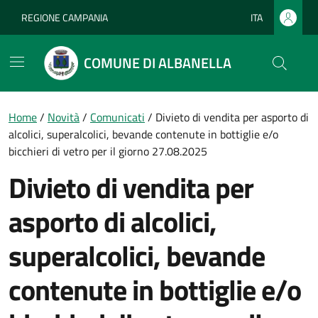
Vai ai contenuti
Vai al footer
REGIONE CAMPANIA
ITA
Lingua attiva:
COMUNE DI ALBANELLA
Home
/
Novità
/
Comunicati
/
Divieto di vendita per asporto di
alcolici, superalcolici, bevande contenute in bottiglie e/o
bicchieri di vetro per il giorno 27.08.2025
Divieto di vendita per
asporto di alcolici,
superalcolici, bevande
contenute in bottiglie e/o