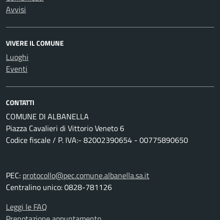
Avvisi
VIVERE IL COMUNE
Luoghi
Eventi
CONTATTI
COMUNE DI ALBANELLA
Piazza Cavalieri di Vittorio Veneto 6
Codice fiscale / P. IVA:- 82002390654 - 00775890650
PEC:
protocollo@pec.comune.albanella.sa.it
Centralino unico: 0828-781126
Leggi le FAQ
Prenotazione appuntamento